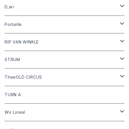
leather
D,ari
outer
Dari Clothing
Portaille
tops
Dari hat
boots
RIP VAN WINKLE
bottoms
shoes
leather
STRUM
goods
bag
outer
leather
TheeOLD CIRCUS
limited
goods
tops
outer
leather
TURN A
tops
bottoms
tops
outer
Wir Lineal