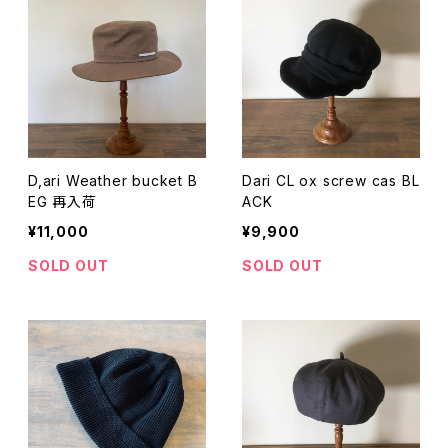
D,ari Weather bucket B
Dari CL ox screw cas BL
EG 再入荷
ACK
¥11,000
¥9,900
SOLD OUT
SOLD OUT