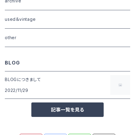
goods
bottoms
tops
outer
archive
shoes
tops
shoes
boots・sneaker
bottoms
tops
used＆vintage
goods
boots
bottoms
other
goods
BLOG
BLOGにつきまして
2022/11/29
記事一覧を見る