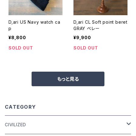
D,ari US Navy watch ca
D,ari CL Soft point beret
p
GRAY ベレー
¥8,800
¥9,900
SOLD OUT
SOLD OUT
もっと見る
CATEGORY
CIVILIZED