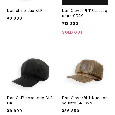
Dari chino cap BLK
Dari Clover別注 CL casq
uette GRAY
¥9,900
¥13,200
SOLD OUT
Dari C.JP casquette BLA
Dari Clover別注 Kudu ca
CK
squette BROWN
¥9,900
¥36,850