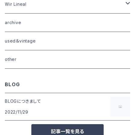
tops
bottoms
tops
outer
Wir Lineal
goods
bottoms
tops
outer
archive
shoes
tops
shoes
boots・sneaker
bottoms
tops
used＆vintage
goods
boots
bottoms
other
goods
BLOG
BLOGにつきまして
2022/11/29
記事一覧を見る