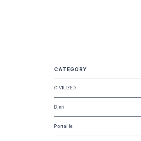
CATEGORY
CIVILIZED
leather
D,ari
outer
Dari Clothing
Portaille