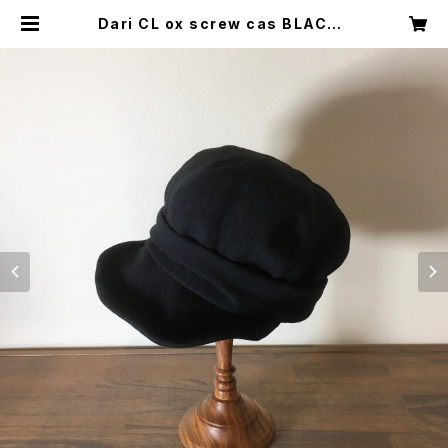
Dari CL ox screw cas BLACK |
Clover