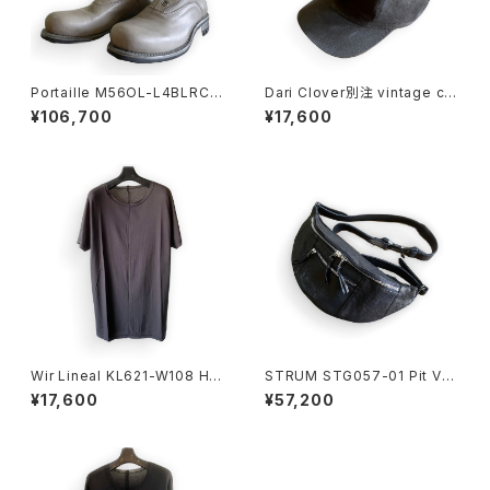
Portaille M56OL-L4BLRCO
Dari Clover別注 vintage ca
M dusty gray
squette BLACK
¥106,700
¥17,600
Wir Lineal KL621-W108 HA
STRUM STG057-01 Pit Ve
LF SLEEVE CHARCOAL
getable Tanned Shrink Hor
¥17,600
¥57,200
se Body Bag BK×SV