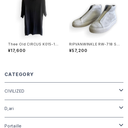
Thee Old CIRCUS K015-10
RIPVANWINKLE RW-718 SLI
61 U NECK HALF SLEEVE
P-ON HIGH WHITE
¥17,600
¥57,200
DUST BLACK
CATEGORY
CIVILIZED
leather
D,ari
outer
Dari Clothing
Portaille