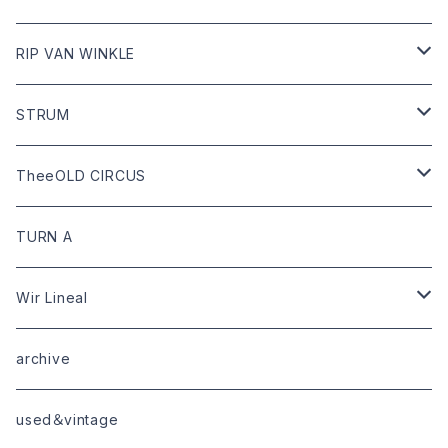
tops
Dari hat
boots
RIP VAN WINKLE
bottoms
shoes
leather
STRUM
goods
bag
outer
leather
TheeOLD CIRCUS
limited
goods
tops
outer
leather
TURN A
tops
bottoms
tops
outer
Wir Lineal
goods
bottoms
tops
outer
archive
shoes
tops
shoes
boots・sneaker
bottoms
tops
used＆vintage