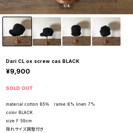
1
/4
Dari CL ox screw cas BLACK
¥9,900
SOLD OUT
material cotton 85％ ramie 8% linen 7%
color BLACK
size F 59cm
隠れサイズ調整付き