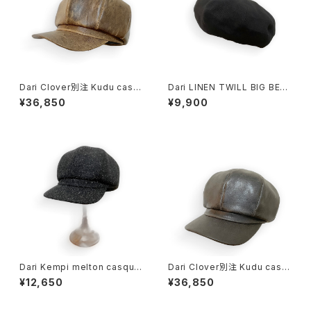
Dari Clover別注 Kudu casq
Dari LINEN TWILL BIG BERE
uette BROWN
T BLACK
¥36,850
¥9,900
Dari Kempi melton casque
Dari Clover別注 Kudu casq
tte BLACK
uette BLACK
¥12,650
¥36,850