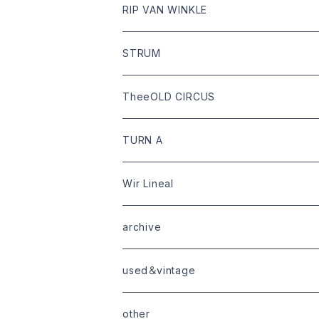
tops
Dari hat
boots
RIP VAN WINKLE
bottoms
shoes
leather
STRUM
goods
bag
outer
leather
TheeOLD CIRCUS
limited
goods
tops
outer
leather
TURN A
tops
bottoms
tops
outer
Wir Lineal
goods
bottoms
tops
outer
archive
shoes
tops
shoes
boots・sneaker
bottoms
tops
used＆vintage
goods
boots
bottoms
other