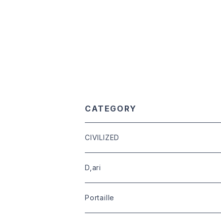
CATEGORY
CIVILIZED
leather
D,ari
outer
Dari Clothing
Portaille