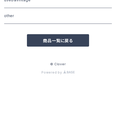
goods
boots
bottoms
other
goods
商品一覧に戻る
© Clover
Powered by