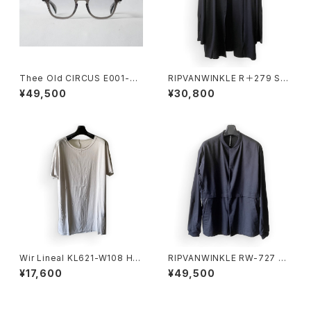
Thee Old CIRCUS E001-33
RIPVANWINKLE R＋279 SO
20 Celluloid EYE Wear JD-
LID CARDE BLACK
¥49,500
¥30,800
083
Wir Lineal KL621-W108 HA
RIPVANWINKLE RW-727 DR
LF SLEEVE ASH GRAY
IZZLER JACKET DBK
¥17,600
¥49,500