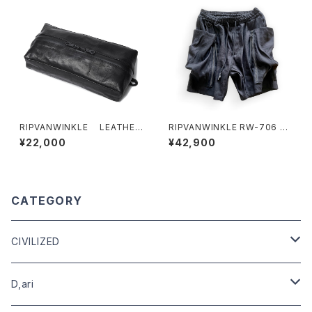
RIPVANWINKLE LEATHER
RIPVANWINKLE RW-706 B
TISSUE CASE
USH SHORTS BLACK
¥22,000
¥42,900
CATEGORY
CIVILIZED
leather
D,ari