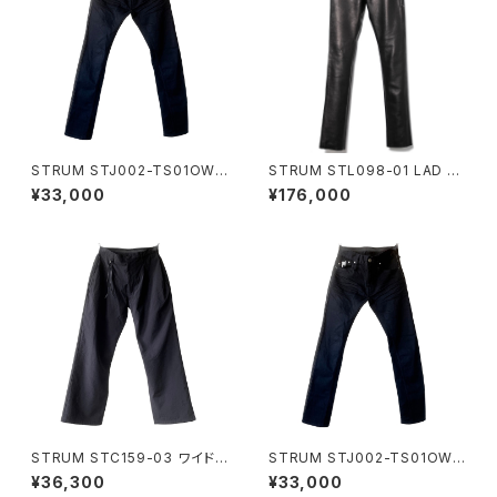
STRUM STJ002-TS01OW-
STRUM STL098-01 LAD G
BLACK
EAR BLACK
¥33,000
¥176,000
STRUM STC159-03 ワイドパ
STRUM STJ002-TS01OW-
ンツ
BLACK
¥36,300
¥33,000