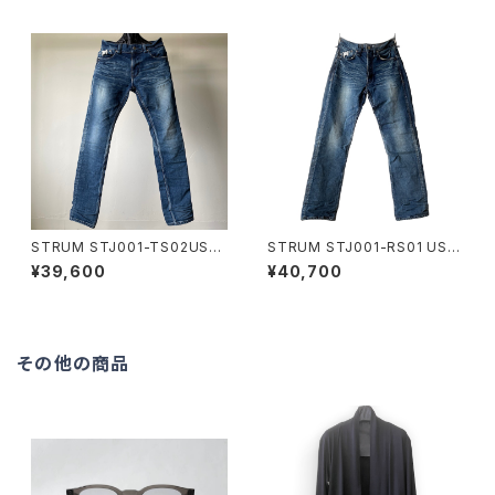
STRUM STJ001-TS02USE
STRUM STJ001-RS01 USE
D-INDIGO
D-INDIGO
¥39,600
¥40,700
その他の商品