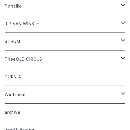
outer
Dari Clothing
Portaille
tops
Dari hat
boots
RIP VAN WINKLE
bottoms
shoes
leather
STRUM
goods
bag
outer
leather
TheeOLD CIRCUS
limited
goods
tops
outer
leather
TURN A
tops
bottoms
tops
outer
Wir Lineal
goods
bottoms
tops
outer
archive
shoes
tops
shoes
boots・sneaker
bottoms
tops
used＆vintage