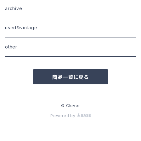
goods
bottoms
tops
outer
archive
shoes
tops
shoes
boots・sneaker
bottoms
tops
used＆vintage
goods
boots
bottoms
other
goods
商品一覧に戻る
© Clover
Powered by