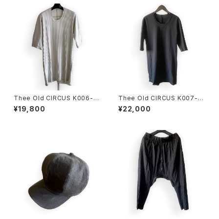
Thee Old CIRCUS K006-10
Thee Old CIRCUS K007-10
10 Ultima One Peace HALF
12 DUST BLACK
¥19,800
¥22,000
SLEEVE DUST ICE