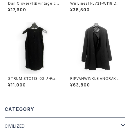
Dari Clover別注 vintage ca
Wir Lineal FL721-W118 DRE
squette BLACK
SS TQ PANTS Bloom BLAC
¥17,600
¥38,500
K
STRUM STC113-02 ナチュラ
RIPVANWINKLE ANORAK JE
ル天竺タンクトップ BLACK
RSEY COAT BLACK
¥11,000
¥63,800
CATEGORY
CIVILIZED