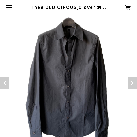
Thee OLD CIRCUS Clover 別注
カラーMELODY | Clover