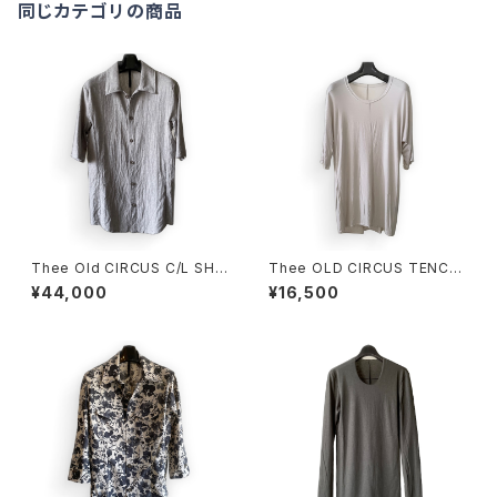
同じカテゴリの商品
Thee Old CIRCUS C/L SH
Thee OLD CIRCUS TENCE
DUST GRAY
L ELASTIN T DUST ICE
¥44,000
¥16,500