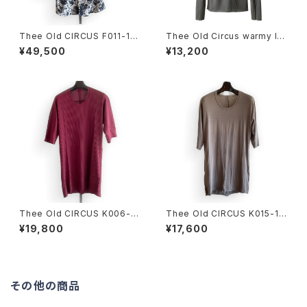
Thee Old CIRCUS F011-191
Thee Old Circus warmy lo
2 TQ SLEEVE SHIRT
ng sleeve DUST KHAKI
¥49,500
¥13,200
CLOVER別注カラー
Thee Old CIRCUS K006-10
Thee Old CIRCUS K015-10
10 Ultima One Peace HALF
61 U NECK HALF SLEEVE
¥19,800
¥17,600
SLEEVE DUST BLOOD
DUST CHARCOAL
その他の商品