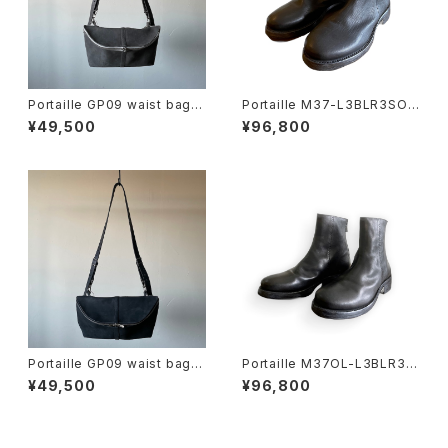
Portaille GP09 waist bag F
Portaille M37-L3BLR3SOL
illed steer gray
E drape boots 41.5(26cm)
¥49,500
¥96,800
Portaille GP09 waist bag F
Portaille M37OL-L3BLR3S
illed steer black
OLE drape boots
¥49,500
¥96,800