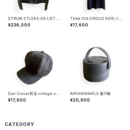
STRUM STL064-06 LIST H
Thee Old CIRCUS K015-10
orse Double Riders
61 U NECK HALF SLEEVE
¥236,500
¥17,600
DUST BLACK
Dari Clover別注 vintage ca
RIPVANWINKLE 香り箱
squette BLACK
¥17,600
¥20,900
CATEGORY