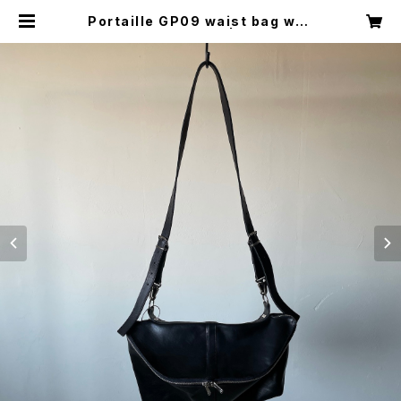
Portaille GP09 waist bag wax
ed horse black | Clover