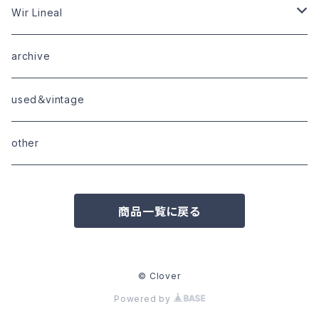
tops
bottoms
tops
outer
Wir Lineal
goods
bottoms
tops
outer
archive
shoes
tops
shoes
boots・sneaker
bottoms
tops
used＆vintage
goods
boots
bottoms
other
goods
商品一覧に戻る
© Clover
Powered by