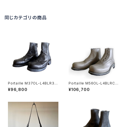
同じカテゴリの商品
Portaille M37OL-L4BLR3S
Portaille M56OL-L4BLRCO
OLE drape boots
M dusty gray
¥96,800
¥106,700