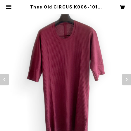
Thee Old CIRCUS K006-1010
Ultima One Peace HALF SLEE
VE DUST BLOOD | Clover