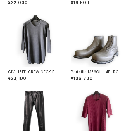
12 DUST BLACK
注 U-NECK TQ SLEEVE DU
¥22,000
¥16,500
ST GRAY
CIVILIZED CREW NECK RA
Portaille M56OL-L4BLRCO
GLAN 3/4SLEEVE
M dusty gray
¥23,100
¥106,700