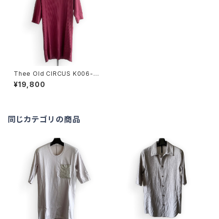
Thee Old CIRCUS K006-10
10 Ultima One Peace HALF
¥19,800
SLEEVE DUST BLOOD
同じカテゴリの商品