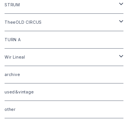
bottoms
shoes
leather
STRUM
goods
bag
outer
leather
TheeOLD CIRCUS
limited
goods
tops
outer
leather
TURN A
tops
bottoms
tops
outer
Wir Lineal
goods
bottoms
tops
outer
archive
shoes
tops
shoes
boots・sneaker
bottoms
tops
used＆vintage
goods
boots
bottoms
other
goods