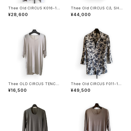
Thee Old CIRCUS K016-10
Thee Old CIRCUS C/L SH
13 Pablo W-MVS 30 HALF
DUST GRAY
¥28,600
¥44,000
SLEEVE DUST ICE
Thee OLD CIRCUS TENCE
Thee Old CIRCUS F011-191
L ELASTIN T DUST ICE
2 TQ SLEEVE SHIRT
¥16,500
¥49,500