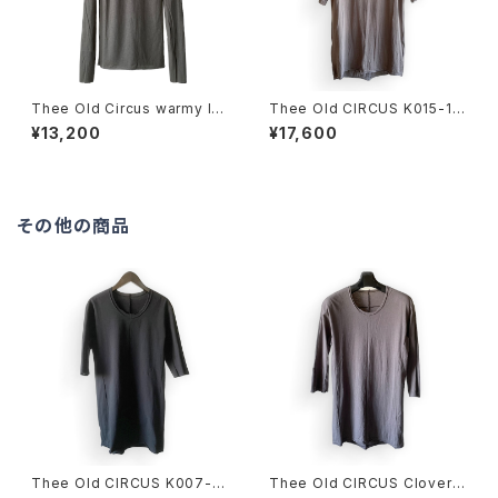
Thee Old Circus warmy lo
Thee Old CIRCUS K015-10
ng sleeve DUST KHAKI
61 U NECK HALF SLEEVE
¥13,200
¥17,600
CLOVER別注カラー
DUST CHARCOAL
その他の商品
Thee Old CIRCUS K007-10
Thee Old CIRCUS Clover別