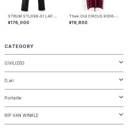
STRUM STL098-01 LAD G
Thee Old CIRCUS K006-10
EAR BLACK
10 Ultima One Peace HALF
¥176,000
¥19,800
SLEEVE DUST BLOOD
CATEGORY
CIVILIZED
leather
D,ari
outer
Dari Clothing
Portaille
tops
Dari hat
boots
RIP VAN WINKLE