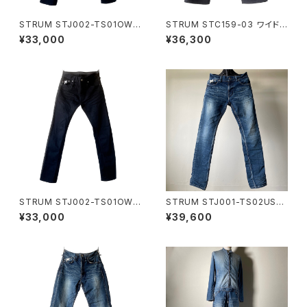
STRUM STJ002-TS01OW-
STRUM STC159-03 ワイドパ
BLACK
ンツ
¥33,000
¥36,300
STRUM STJ002-TS01OW-
STRUM STJ001-TS02USE
BLACK
D-INDIGO
¥33,000
¥39,600