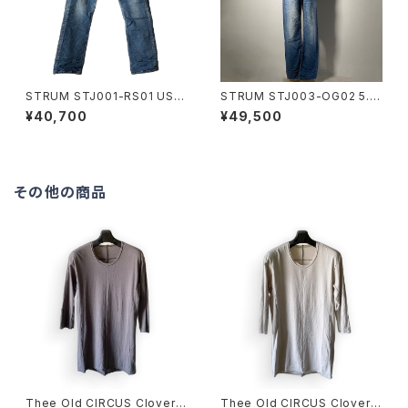
STRUM STJ001-RS01 USE
STRUM STJ003-OG02 5.3
D-INDIGO
oz DENIM SINGLE RIDERS
¥40,700
¥49,500
COVERALLS
その他の商品
Thee Old CIRCUS Clover別
Thee Old CIRCUS Clover別