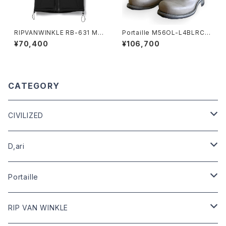
RIPVANWINKLE RB-631 MO
Portaille M56OL-L4BLRCO
UNTAIN JERSEY VEST
M dusty gray
¥70,400
¥106,700
CATEGORY
CIVILIZED
leather
D,ari
outer
Dari Clothing
Portaille
tops
Dari hat
boots
RIP VAN WINKLE