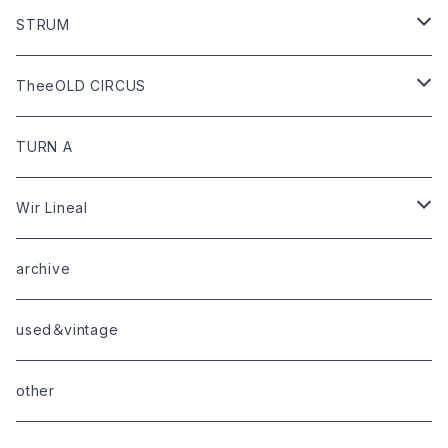
bottoms
shoes
leather
STRUM
goods
bag
outer
leather
TheeOLD CIRCUS
limited
goods
tops
outer
leather
TURN A
tops
bottoms
tops
outer
Wir Lineal
goods
bottoms
tops
outer
archive
shoes
tops
shoes
boots・sneaker
bottoms
tops
used＆vintage
goods
boots
bottoms
other