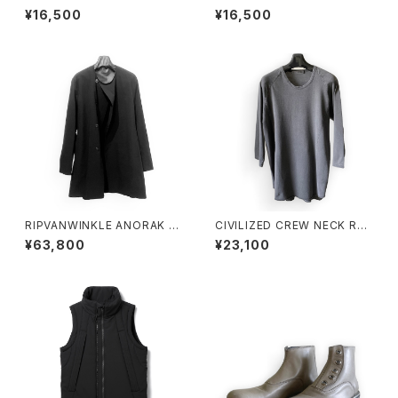
注 U-NECK TQ SLEEVE DU
注 U-NECK TQ SLEEVE DU
¥16,500
¥16,500
ST GRAY
ST ICE
RIPVANWINKLE ANORAK JE
CIVILIZED CREW NECK RA
RSEY COAT BLACK
GLAN 3/4SLEEVE
¥63,800
¥23,100