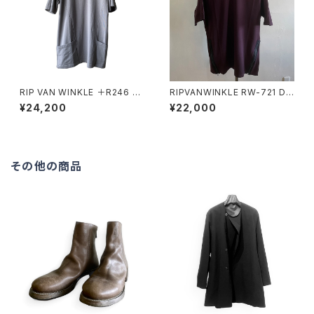
RIP VAN WINKLE ＋R246 SI
RIPVANWINKLE RW-721 DO
DE POCKET-T SHARK
LMAN-T BORDEAUX
¥24,200
¥22,000
その他の商品