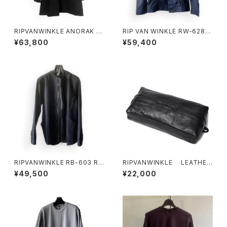
RIPVANWINKLE ANORAK JE
RIP VAN WINKLE RW-628 G
RSEY COAT BLACK
-JUMPER BLACK
¥63,800
¥59,400
RIPVANWINKLE RB-603 RI
RIPVANWINKLE LEATHER
DERS SHIRT
TISSUE CASE
¥49,500
¥22,000