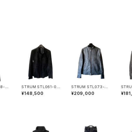
8-01
STRUM STL061-01
STRUM STL073-01
STRU
ACK
BLACK
WHITE(GRAY)
Horse
¥148,500
¥209,000
¥181