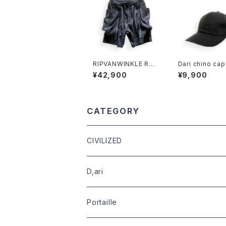
RIPVANWINKLE RW-
Dari chino ca
706 BUSH SHORTS
¥42,900
¥9,900
BLACK
CATEGORY
CIVILIZED
leather
D,ari
outer
Dari Clothing
Portaille