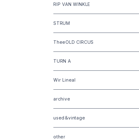
tops
Dari hat
boots
RIP VAN WINKLE
bottoms
shoes
leather
STRUM
goods
bag
outer
leather
TheeOLD CIRCUS
limited
goods
tops
outer
leather
TURN A
tops
bottoms
tops
outer
Wir Lineal
goods
bottoms
tops
outer
archive
shoes
tops
shoes
boots・sneaker
bottoms
tops
used＆vintage
goods
boots
bottoms
other