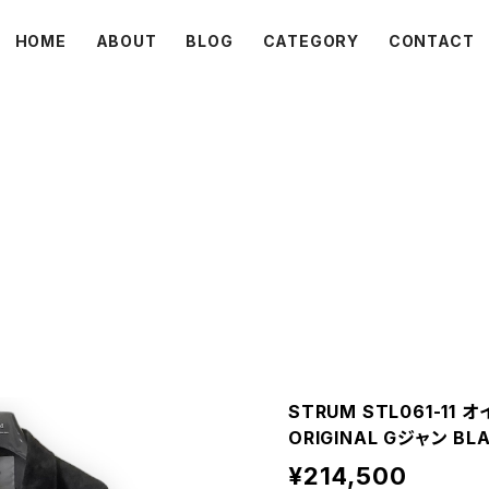
HOME
ABOUT
BLOG
CATEGORY
CONTACT
C L O V E R
STRUM STL061-11
ORIGINAL Gジャン BL
¥214,500