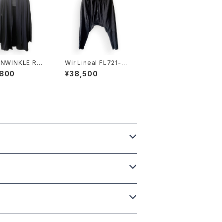
NWINKLE R＋2
Wir Lineal FL721-W1
OLID CARDE BL
18 DRESS TQ PANT
,800
¥38,500
S Bloom BLACK