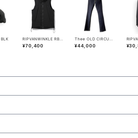
p BLK
RIPVANWINKLE RB-
Thee OLD CIRCUS
RIPVA
631 MOUNTAIN JER
OLD NUMBER 2116
79 S
¥70,400
¥44,000
¥30
SEY VEST
ACK