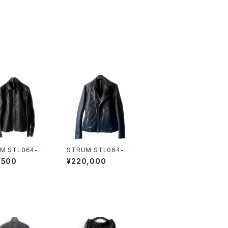
M STL064-02
STRUM STL064-05
 Single Riders
BLACK
,500
¥220,000