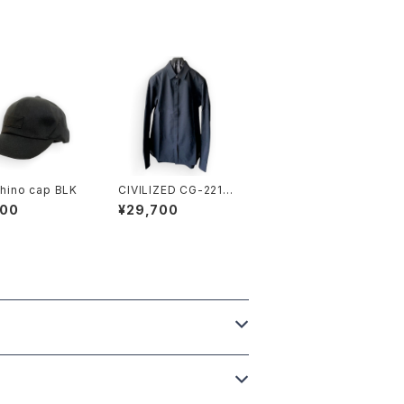
chino cap BLK
CIVILIZED CG-2211
URBANE LS SHIRT
900
¥29,700