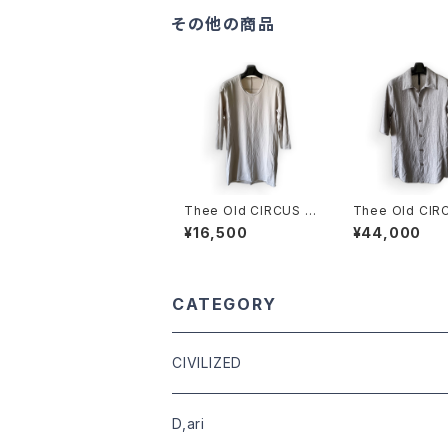
その他の商品
Thee Old CIRCUS C
Thee Old CIR
lover別注 U-NECK T
C/L SH DUST
¥16,500
¥44,000
Q SLEEVE DUST ICE
Y
CATEGORY
CIVILIZED
leather
D,ari