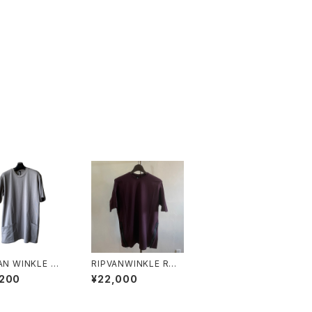
AN WINKLE ＋R
RIPVANWINKLE RW-
SIDE POCKET-
721 DOLMAN-T BO
,200
¥22,000
ARK
RDEAUX