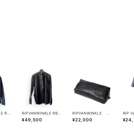
 RW
RIPVANWINKLE RB-
RIPVANWINKLE LE
RIP V
 BL
603 RIDERS SHIRT
ATHER TISSUE CAS
246 
¥49,500
¥22,000
¥24
E
T SH