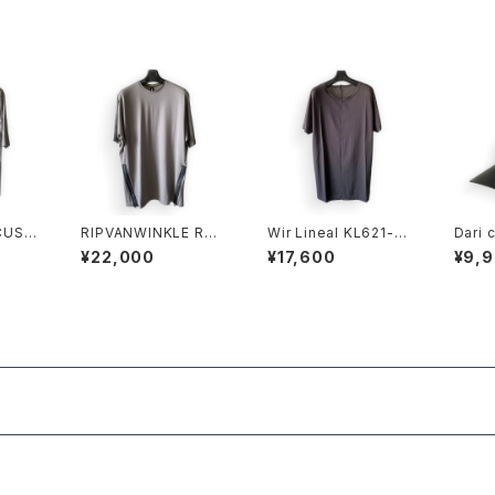
CUS
RIPVANWINKLE RW-
Wir Lineal KL621-W
Dari 
 GRA
721 DOLMAN-T SH
108 HALF SLEEVE C
¥22,000
¥17,600
¥9,
ARK
HARCOAL