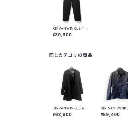
RIPVANWINKLE TRA
CK WIDE JEASEY PA
¥39,600
NTS
同じカテゴリの商品
RIPVANWINKLE ANO
RIP VAN WINKLE
RAK JERSEY COAT
-628 G-JUMPER
¥63,800
¥59,400
BLACK
ACK